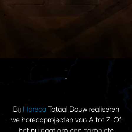
Bij
Horeca
Totaal
Bouw
realiseren
we
horecaprojecten
van
A
tot
Z.
Of
het
nu
gaat
om
een
complete