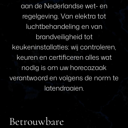
aan
de
Nederlandse
wet-
en
regelgeving.
Van
elektra
tot
luchtbehandeling
en
van
brandveiligheid
tot
keukeninstallaties:
wij
controleren,
keuren
en
certificeren
alles
wat
nodig
is
om
uw
horecazaak
verantwoord
en
volgens
de
norm
te
laten
draaien.
Betrouwbare