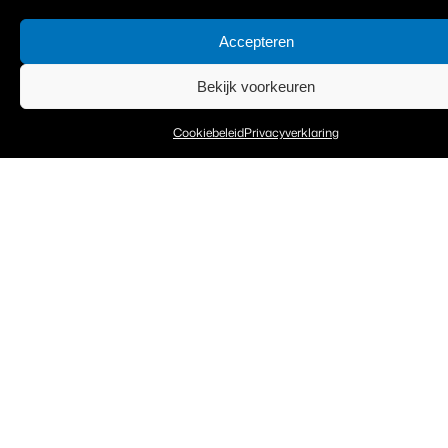
Storingen & Onderhoud
Accepteren
Keuring & Certificering
Bekijk voorkeuren
Cookiebeleid
Privacyverklaring
Extra
Privacyverklaring
Cookiebeleid
Algemene Voorwaarden
Contact
Nummer: