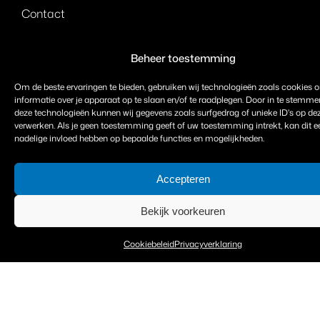
Contact
Beheer toestemming
Diensten
Om de beste ervaringen te bieden, gebruiken wij technologieën zoals cookies 
informatie over je apparaat op te slaan en/of te raadplegen. Door in te stemm
Design / Advies / Ontwerp
deze technologieën kunnen wij gegevens zoals surfgedrag of unieke ID's op dez
verwerken. Als je geen toestemming geeft of uw toestemming intrekt, kan dit e
Storingen & Onderhoud
nadelige invloed hebben op bepaalde functies en mogelijkheden.
Keuring & Certificering
Accepteren
Bekijk voorkeuren
Extra
Cookiebeleid
Privacyverklaring
Privacyverklaring
Cookiebeleid