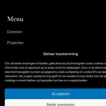
Menu
Diensten
Projecten
Over ons
Beheer toestemming
Om de beste ervaringen te bieden, gebruiken wij technologieën zoals cookies 
Contact
informatie over je apparaat op te slaan en/of te raadplegen. Door in te stemm
deze technologieën kunnen wij gegevens zoals surfgedrag of unieke ID's op dez
verwerken. Als je geen toestemming geeft of uw toestemming intrekt, kan dit e
Diensten
nadelige invloed hebben op bepaalde functies en mogelijkheden.
Accepteren
Design / Advies / Ontwerp
Bekijk voorkeuren
Storingen & Onderhoud